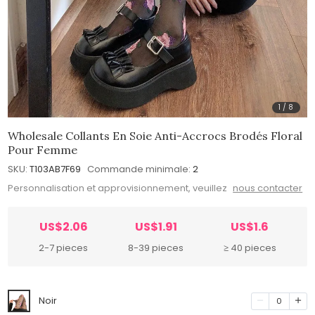
1
/
8
Wholesale Collants En Soie Anti-Accrocs Brodés Floral
Pour Femme
SKU:
T103AB7F69
Commande minimale:
2
Personnalisation et approvisionnement, veuillez
nous contacter
US$2.06
US$1.91
US$1.6
2-7 pieces
8-39 pieces
≥ 40 pieces
Noir
0