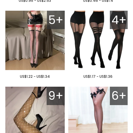
US$0.95 - US$2.53
US$0.46 - US$1.4
5+
4+
US$1.22 - US$1.34
US$1.17 - US$1.36
9+
6+