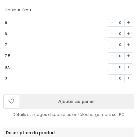
Couleur:
Bleu
5
0
6
0
7
0
7.5
0
8.5
0
9
0
Ajouter au panier
Détails et images disponibles en téléchargement sur PC
Description du produit