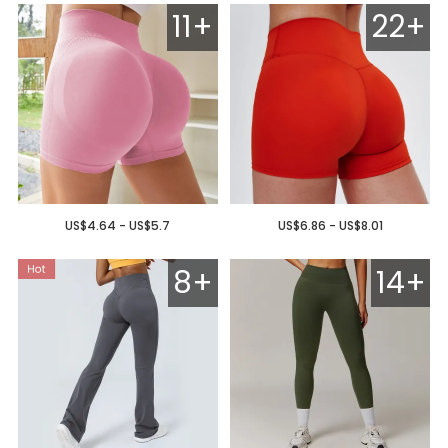
11+
22+
US$4.64 - US$5.7
US$6.86 - US$8.01
8+
14+