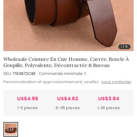
1
/
8
Wholesale Ceinture En Cuir Homme, Carrée, Boucle À
Goupille, Polyvalente, Décontractée & Bureau
SKU:
T103872C8E
Commande minimale:
1
Personnalisation et approvisionnement, veuillez
nous contacter
US$4.95
US$4.62
US$3.94
1-5 pieces
6-35 pieces
≥ 36 pieces