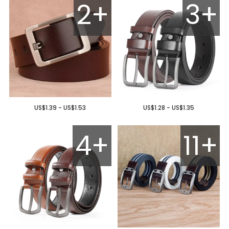
2+
3+
US$1.39 - US$1.53
US$1.28 - US$1.35
4+
11+