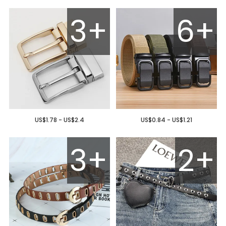
3+
6+
US$1.78 - US$2.4
US$0.84 - US$1.21
3+
2+