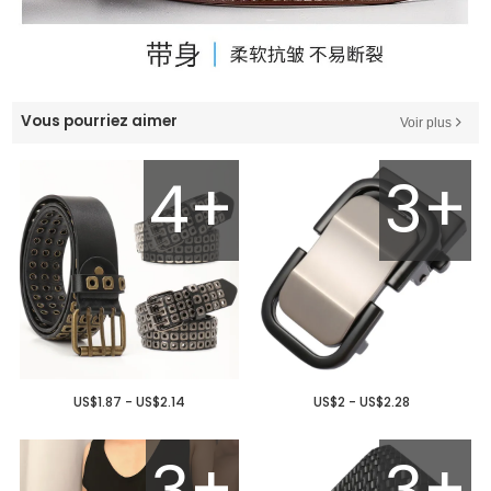
Vous pourriez aimer
Voir plus
4+
3+
US$1.87 - US$2.14
US$2 - US$2.28
3+
3+