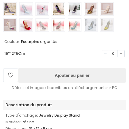
Couleur:
Escarpins argentés
15*12*5Cm
0
Ajouter au panier
Détails et images disponibles en téléchargement sur PC
Description du produit
Type d'affichage:
Jewelry Display Stand
Matière:
Résine
Dimensions:
15 x 12 x 5 cm