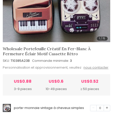
1
/
15
Wholesale Portefeuille Créatif En Fer-Blanc À
Fermeture Éclair Motif Cassette Rétro
SKU:
T10385A23B
Commande minimale:
3
Personnalisation et approvisionnement, veuillez
nous contacter
US$0.88
US$0.6
US$0.52
3-9 pieces
10-49 pieces
≥ 50 pieces
porte-monnaie vintage à cheveux simples
0