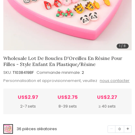
1
/
8
Wholesale Lot De Boucles D'Oreilles En Résine Pour
Filles - Style Enfant En Plastique/Résine
SKU:
T1038419BF
Commande minimale:
2
Personnalisation et approvisionnement, veuillez
nous contacter
US$2.97
US$2.75
US$2.27
2-7 sets
8-39 sets
≥ 40 sets
36 pièces aléatoires
0