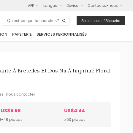
APP
Langue
Devise
Contactez-nous
Se connecter / S'inscrire
SON
PAPETERIE
SERVICES PERSONNALISÉS
ante À Bretelles Et Dos Nu À Imprimé Floral
lez
nous contacter
US$5.58
US$4.44
6-49 pieces
≥ 50 pieces