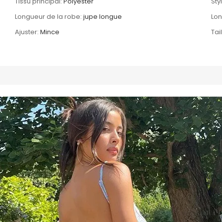
Tissu principal:
Polyester
Sty
Longueur de la robe:
jupe longue
Lo
Ajuster:
Mince
Tail