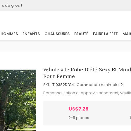
rs de gros !
HOMMES
ENFANTS
CHAUSSURES
BEAUTÉ
FAIRE LA FÊTE
MAI
Wholesale Robe D'été Sexy Et Moul
Pour Femme
SKU:
T10382DD14
Commande minimale:
2
Personnalisation et approvisionnement, veuil
US$7.28
2-5 pieces