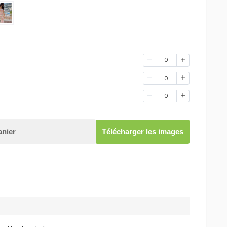
0
0
0
anier
Télécharger les images