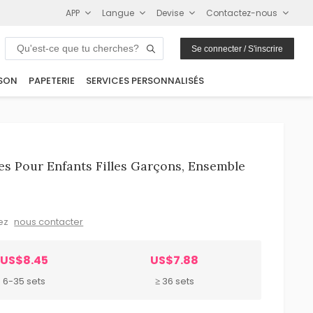
APP
Langue
Devise
Contactez-nous
Se connecter / S'inscrire
SON
PAPETERIE
SERVICES PERSONNALISÉS
 Pour Enfants Filles Garçons, Ensemble
lez
nous contacter
US$8.45
US$7.88
6-35 sets
≥ 36 sets