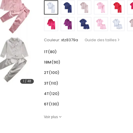
Couleur:
xtz8379a
Guide des tailles
1T(80)
18M(90)
2T(100)
1
/
48
3T(110)
4T(120)
6T(130)
Voir plus