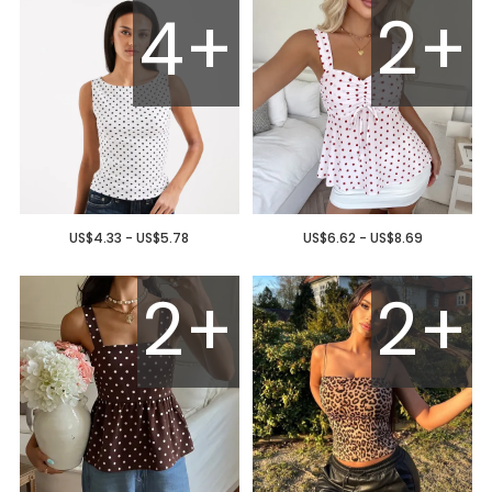
4+
2+
US$4.33 - US$5.78
US$6.62 - US$8.69
2+
2+