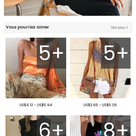
Vous pourriez aimer
Voir plus
5+
5+
US$4.12 - US$5.94
US$3.65 - US$5.06
6+
8+