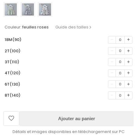
Couleur:
feuilles roses
Guide des tailles
18M(90)
0
2T(100)
0
3T(110)
0
4T(120)
0
6T(130)
0
8T(140)
0
Ajouter au panier
Détails et images disponibles en téléchargement sur PC