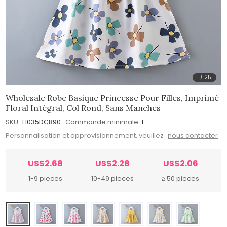
1
/
25
Wholesale Robe Basique Princesse Pour Filles, Imprimé
Floral Intégral, Col Rond, Sans Manches
SKU:
T1035DC890
Commande minimale:
1
Personnalisation et approvisionnement, veuillez
nous contacter
US$2.68
US$2.28
US$2.06
1-9 pieces
10-49 pieces
≥ 50 pieces