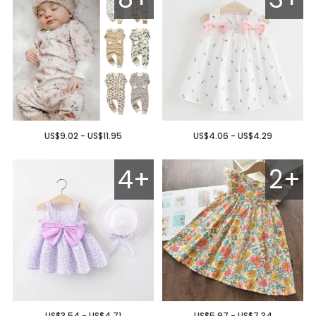
US$9.02 - US$11.95
US$4.06 - US$4.29
4+
2+
US$3.54 - US$4.71
US$5.97 - US$7.34