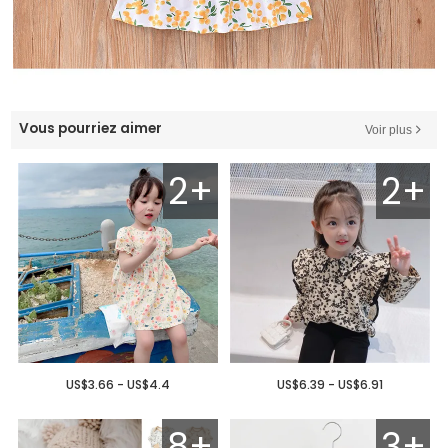
Vous pourriez aimer
Voir plus
2+
2+
US$3.66 - US$4.4
US$6.39 - US$6.91
8+
3+