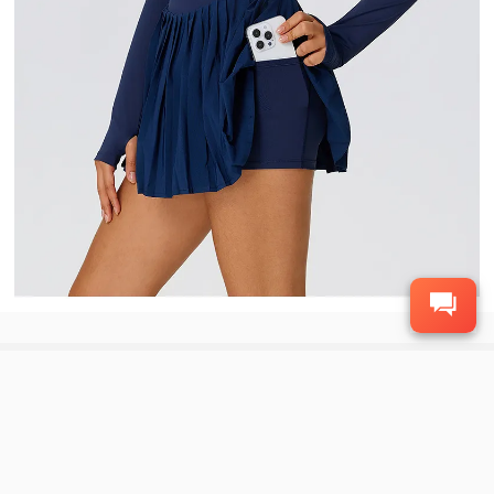
À PROPOS DE LA MODE
CONDITIONS GÉNÉRALES ET
POLITIQUE
À propos de FashionTIY
Politique de confidentialité
Nous contacter
Conditions générales
Droits et taxes