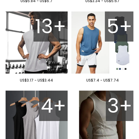
US$5.84 - US$6.7
US$3.34 - US$5.67
13+
5+
US$3.17 - US$3.44
US$7.4 - US$7.74
4+
3+