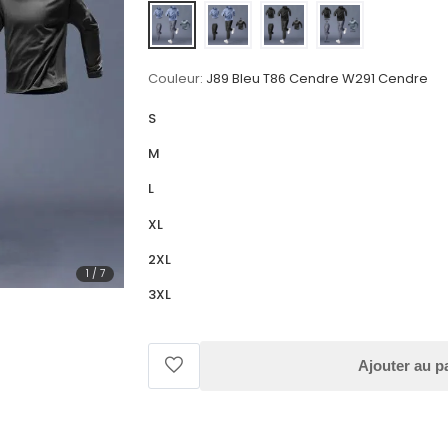
Couleur:
J89 Bleu T86 Cendre W291 Cendre
S
M
L
XL
2XL
1
/
7
3XL
Ajouter au p