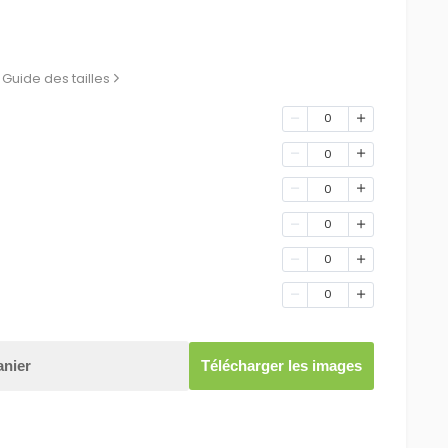
Guide des tailles
0
0
0
0
0
0
anier
Télécharger les images