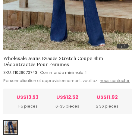
1
/
6
Wholesale Jeans Évasés Stretch Coupe Slim
Décontractés Pour Femmes
SKU:
T1026070743
Commande minimale:
1
Personnalisation et approvisionnement, veuillez
nous contacter
US$13.53
US$12.52
US$11.92
1-5 pieces
6-35 pieces
≥ 36 pieces