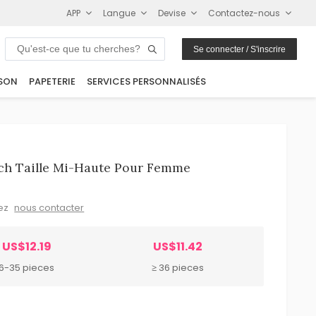
APP
Langue
Devise
Contactez-nous
Se connecter / S'inscrire
SON
PAPETERIE
SERVICES PERSONNALISÉS
tch Taille Mi-Haute Pour Femme
lez
nous contacter
US$12.19
US$11.42
6-35 pieces
≥ 36 pieces