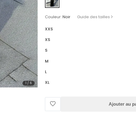
Couleur:
Noir
Guide des tailles
XXS
XS
S
M
L
XL
1
/
6
Ajouter au p