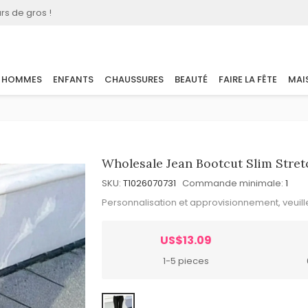
rs de gros !
HOMMES
ENFANTS
CHAUSSURES
BEAUTÉ
FAIRE LA FÊTE
MAI
Wholesale Jean Bootcut Slim Stre
SKU:
T1026070731
Commande minimale:
1
Personnalisation et approvisionnement, veuil
US$13.09
1-5 pieces