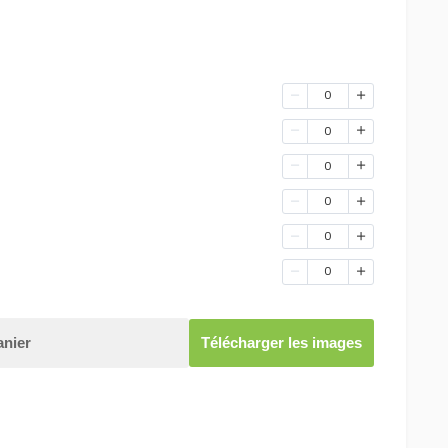
0
0
0
0
0
0
anier
Télécharger les images