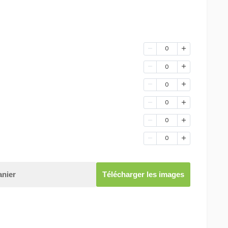
0
0
0
0
0
0
anier
Télécharger les images