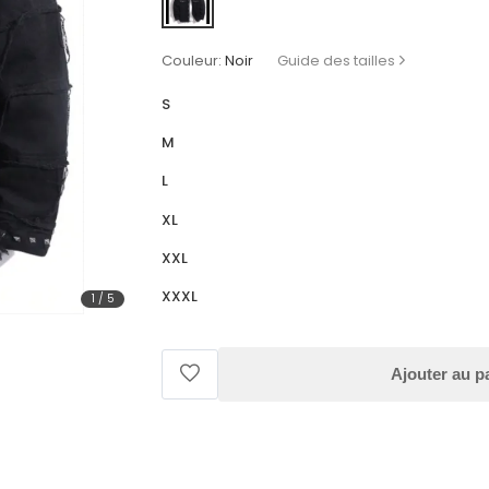
Couleur:
Noir
Guide des tailles
S
M
L
XL
XXL
XXXL
1
/
5
Ajouter au p