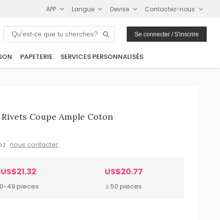
APP
Langue
Devise
Contactez-nous
Se connecter / S'inscrire
SON
PAPETERIE
SERVICES PERSONNALISÉS
 Rivets Coupe Ample Coton
lez
nous contacter
US$21.32
US$20.77
10-49 pieces
≥ 50 pieces