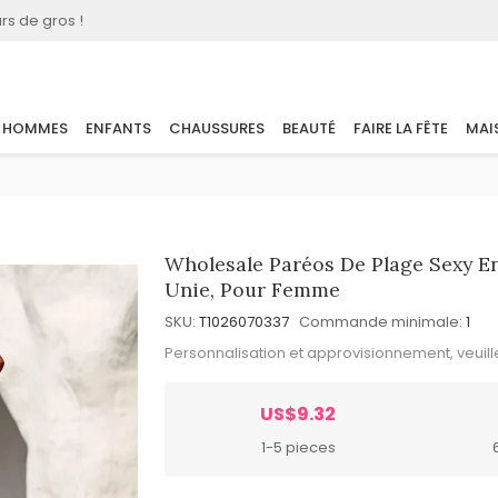
rs de gros !
HOMMES
ENFANTS
CHAUSSURES
BEAUTÉ
FAIRE LA FÊTE
MAI
Wholesale Paréos De Plage Sexy En
Unie, Pour Femme
SKU:
T1026070337
Commande minimale:
1
Personnalisation et approvisionnement, veuil
US$9.32
1-5 pieces