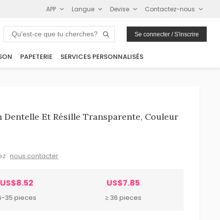
APP
Langue
Devise
Contactez-nous
Se connecter / S'inscrire
SON
PAPETERIE
SERVICES PERSONNALISÉS
 Dentelle Et Résille Transparente, Couleur
lez
nous contacter
US$8.52
US$7.85
6-35 pieces
≥ 36 pieces