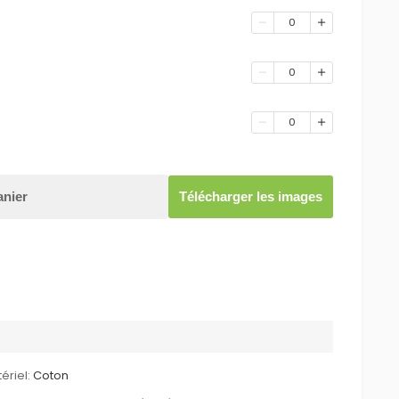
0
0
0
anier
Télécharger les images
ériel:
Coton