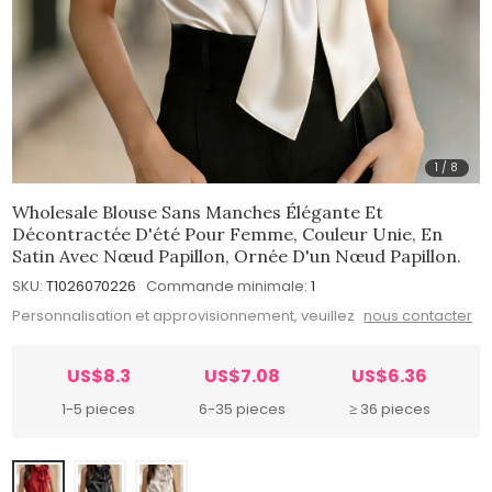
1
/
8
Wholesale Blouse Sans Manches Élégante Et
Décontractée D'été Pour Femme, Couleur Unie, En
Satin Avec Nœud Papillon, Ornée D'un Nœud Papillon.
SKU:
T1026070226
Commande minimale:
1
Personnalisation et approvisionnement, veuillez
nous contacter
US$8.3
US$7.08
US$6.36
1-5 pieces
6-35 pieces
≥ 36 pieces