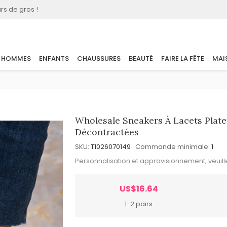
rs de gros !
HOMMES
ENFANTS
CHAUSSURES
BEAUTÉ
FAIRE LA FÊTE
MAI
Wholesale Sneakers À Lacets Plat
Décontractées
SKU:
T1026070149
Commande minimale:
1
Personnalisation et approvisionnement, veuil
US$16.64
1-2 pairs