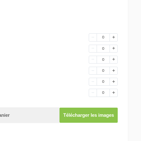
0
0
0
0
0
0
anier
Télécharger les images