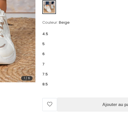
Couleur:
Beige
4.5
5
6
7
7.5
1
/
6
8.5
Ajouter au p