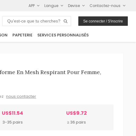
APP
Langue
Devise
Contactez-nous
Se connecter / S'inscrire
SON
PAPETERIE
SERVICES PERSONNALISÉS
eforme En Mesh Respirant Pour Femme,
lez
nous contacter
US$11.54
US$9.72
3-35 pairs
≥ 36 pairs