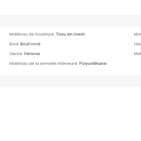
Matériau de Doublure:
Tissu en mesh
Mot
Bout:
Bout rond
Hau
Genre:
Femme
Mat
Matériau de la semelle intérieure:
Polyuréthane