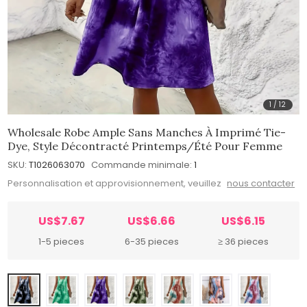
1
/
12
Wholesale Robe Ample Sans Manches À Imprimé Tie-
Dye, Style Décontracté Printemps/été Pour Femme
SKU:
T1026063070
Commande minimale:
1
Personnalisation et approvisionnement, veuillez
nous contacter
US$7.67
US$6.66
US$6.15
1-5 pieces
6-35 pieces
≥ 36 pieces