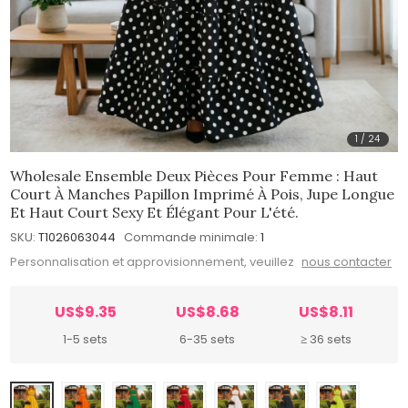
1
/
24
Wholesale Ensemble Deux Pièces Pour Femme : Haut
Court À Manches Papillon Imprimé À Pois, Jupe Longue
Et Haut Court Sexy Et Élégant Pour L'été.
SKU:
T1026063044
Commande minimale:
1
Personnalisation et approvisionnement, veuillez
nous contacter
US$9.35
US$8.68
US$8.11
1-5 sets
6-35 sets
≥ 36 sets