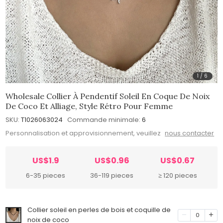
1
/
6
Wholesale Collier À Pendentif Soleil En Coque De Noix
De Coco Et Alliage, Style Rétro Pour Femme
SKU:
T1026063024
Commande minimale:
6
Personnalisation et approvisionnement, veuillez
nous contacter
US$1.9
US$0.96
US$0.67
6-35 pieces
36-119 pieces
≥ 120 pieces
Collier soleil en perles de bois et coquille de
0
noix de coco