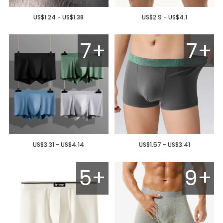
US$1.24 - US$1.38
US$2.9 - US$4.1
7+
7+
US$3.31 - US$4.14
US$1.57 - US$3.41
5+
9+