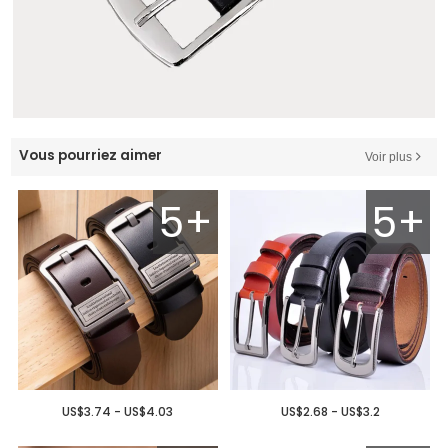
Vous pourriez aimer
Voir plus
5+
5+
US$3.74 - US$4.03
US$2.68 - US$3.2