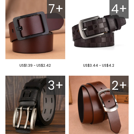
7+
4+
US$1.39 - US$2.42
US$3.44 - US$4.2
3+
2+