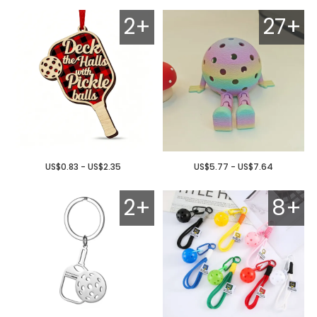
2+
27+
US$0.83 - US$2.35
US$5.77 - US$7.64
2+
8+