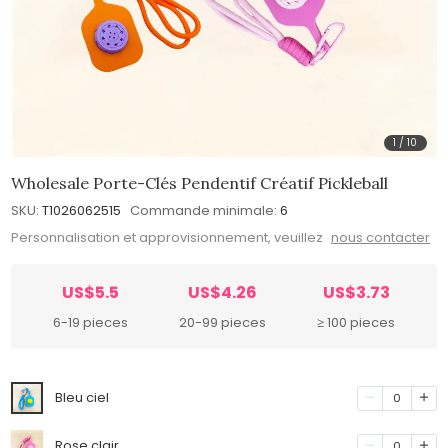
1
/
10
Wholesale Porte-Clés Pendentif Créatif Pickleball
SKU:
T1026062515
Commande minimale:
6
Personnalisation et approvisionnement, veuillez
nous contacter
US$5.5
US$4.26
US$3.73
6-19 pieces
20-99 pieces
≥ 100 pieces
Bleu ciel
0
Rose clair
0