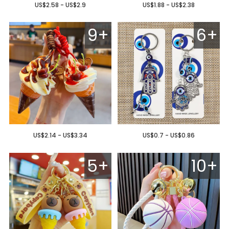
US$2.58 - US$2.9
US$1.88 - US$2.38
9+
6+
US$2.14 - US$3.34
US$0.7 - US$0.86
5+
10+