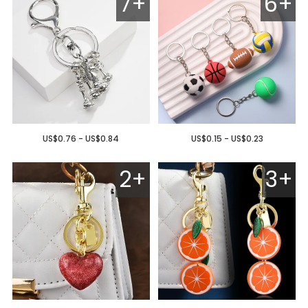
7+
6+
US$0.76 - US$0.84
US$0.15 - US$0.23
2+
3+