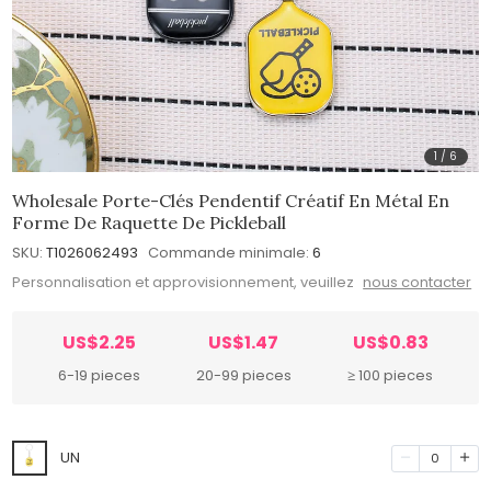
1
/
6
Wholesale Porte-Clés Pendentif Créatif En Métal En
Forme De Raquette De Pickleball
SKU:
T1026062493
Commande minimale:
6
Personnalisation et approvisionnement, veuillez
nous contacter
US$2.25
US$1.47
US$0.83
6-19 pieces
20-99 pieces
≥ 100 pieces
UN
0