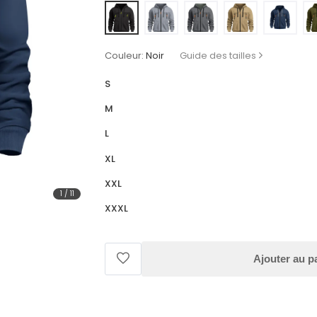
Couleur:
Noir
Guide des tailles
S
M
L
XL
XXL
1
/
11
XXXL
Ajouter au p