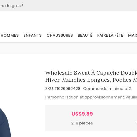
rs de gros !
HOMMES
ENFANTS
CHAUSSURES
BEAUTÉ
FAIRE LA FÊTE
MAI
Wholesale Sweat À Capuche Doubl
Hiver, Manches Longues, Poches M
SKU:
T1026062428
Commande minimale:
2
Personnalisation et approvisionnement, veuil
US$9.89
2-9 pieces