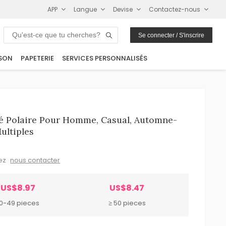
APP
Langue
Devise
Contactez-nous
Se connecter / S'inscrire
SON
PAPETERIE
SERVICES PERSONNALISÉS
é Polaire Pour Homme, Casual, Automne-
ultiples
lez
nous contacter
US$8.97
US$8.47
10-49 pieces
≥ 50 pieces