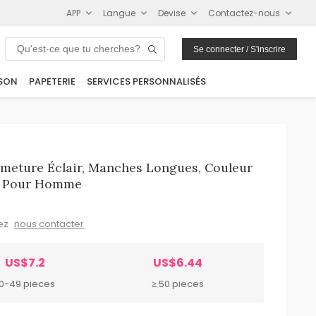
APP
Langue
Devise
Contactez-nous
Se connecter / S'inscrire
SON
PAPETERIE
SERVICES PERSONNALISÉS
meture Éclair, Manches Longues, Couleur
er Pour Homme
lez
nous contacter
US$7.2
US$6.44
10-49 pieces
≥ 50 pieces