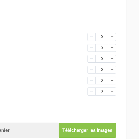
0
0
0
0
0
0
anier
Télécharger les images