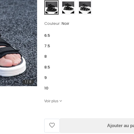
Couleur:
Noir
6.5
7.5
8
8.5
9
1
/
8
10
Voir plus
Ajouter au p