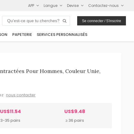
APP
Langue
Devise
Contactez-nous
Se connecter / S'inscrire
SON
PAPETERIE
SERVICES PERSONNALISÉS
ntractées Pour Hommes, Couleur Unie,
lez
nous contacter
US$11.54
US$9.48
3-35 pairs
≥ 36 pairs