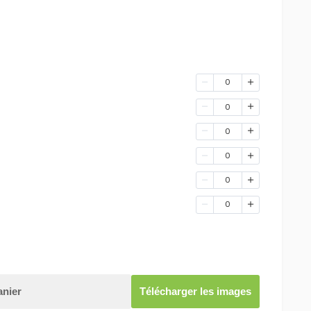
0
0
0
0
0
0
anier
Télécharger les images