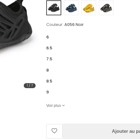
Couleur:
A056 Noir
6
6.5
7.5
8
8.5
1
/
7
9
Voir plus
Ajouter au p