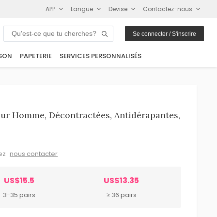
APP
Langue
Devise
Contactez-nous
Se connecter / S'inscrire
SON
PAPETERIE
SERVICES PERSONNALISÉS
ur Homme, Décontractées, Antidérapantes,
lez
nous contacter
US$15.5
US$13.35
3-35 pairs
≥ 36 pairs