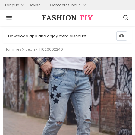
Langue
Devise
Contactez-nous
FASHION⁠
TIY
Download app and enjoy extra discount
Hommes
Jean
T1026062246