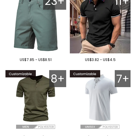
23+
11+
US$7.85 - US$8.51
US$3.82 - US$4.5
8+
7+