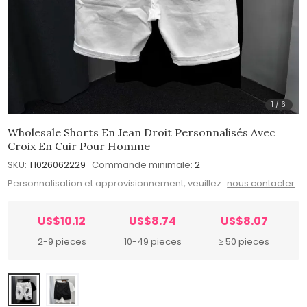
1
/
6
Wholesale Shorts En Jean Droit Personnalisés Avec
Croix En Cuir Pour Homme
SKU:
T1026062229
Commande minimale:
2
Personnalisation et approvisionnement, veuillez
nous contacter
US$10.12
US$8.74
US$8.07
2-9 pieces
10-49 pieces
≥ 50 pieces