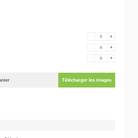
0
0
0
anier
Télécharger les images