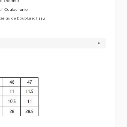
le:
Détente
if:
Couleur unie
ériau de Doublure:
Tissu