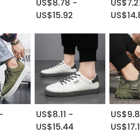
-
US$8.78 -
US$7.2
US$15.92
US$14.
-
US$8.11 -
US$9.8
US$15.44
US$17.