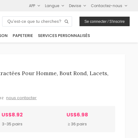
APP
Langue
Devise
Contactez-nous
Se connecter / S'inscrire
SON
PAPETERIE
SERVICES PERSONNALISÉS
tractées Pour Homme, Bout Rond, Lacets,
lez
nous contacter
US$8.92
US$6.98
3-35 pairs
≥ 36 pairs