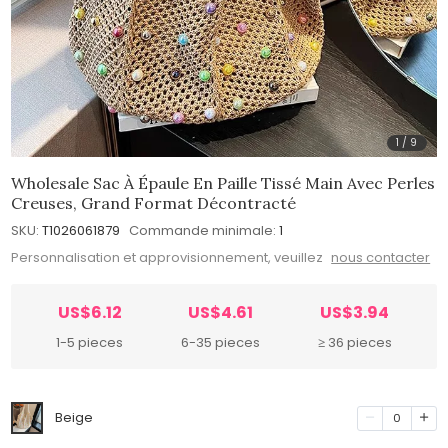
1
/
9
Wholesale Sac À Épaule En Paille Tissé Main Avec Perles
Creuses, Grand Format Décontracté
SKU:
T1026061879
Commande minimale:
1
Personnalisation et approvisionnement, veuillez
nous contacter
US$6.12
US$4.61
US$3.94
1-5 pieces
6-35 pieces
≥ 36 pieces
Beige
0