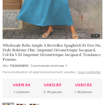
1
/
8
Wholesale Robe Ample À Bretelles Spaghetti Et Dos Nu,
Style Bohème Chic, Imprimé Géométrique Jacquard,
Col En V Et Imprimé Géométrique Jacquard, Tendance
Femme.
SKU:
T10260618113
Commande minimale:
1
Personnalisation et approvisionnement, veuillez
nous contacter
US$15.54
US$12.83
US$11.02
1-2 pieces
3-35 pieces
≥ 36 pieces