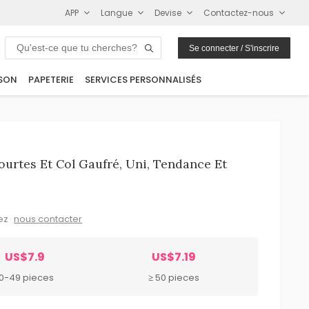
APP
Langue
Devise
Contactez-nous
Se connecter / S'inscrire
SON
PAPETERIE
SERVICES PERSONNALISÉS
urtes Et Col Gaufré, Uni, Tendance Et
lez
nous contacter
US$7.9
US$7.19
10-49 pieces
≥ 50 pieces