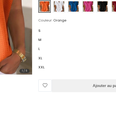
Couleur:
Orange
S
M
L
XL
XXL
1
/
11
Ajouter au p