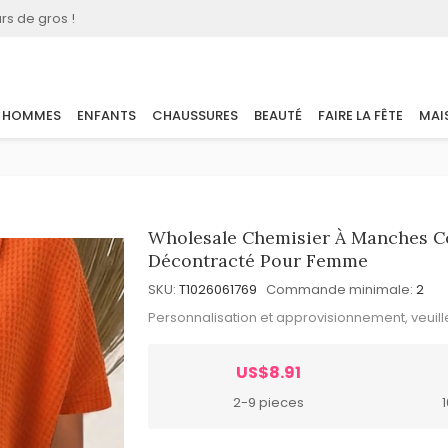
rs de gros !
HOMMES
ENFANTS
CHAUSSURES
BEAUTÉ
FAIRE LA FÊTE
MAI
Wholesale Chemisier À Manches Co
Décontracté Pour Femme
SKU:
T1026061769
Commande minimale:
2
Personnalisation et approvisionnement, veuil
US$8.91
2-9 pieces