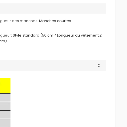
ngueur des manches:
Manches courtes
gueur:
Style standard (50 cm < Longueur du vêtement ≤
 cm)