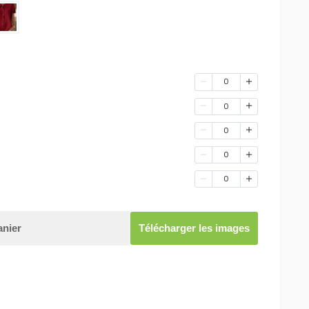
0
0
0
0
0
anier
Télécharger les images