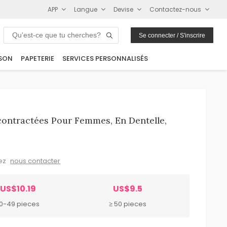
APP
Langue
Devise
Contactez-nous
Se connecter / S'inscrire
SON
PAPETERIE
SERVICES PERSONNALISÉS
ontractées Pour Femmes, En Dentelle,
lez
nous contacter
US$10.19
US$9.5
10-49 pieces
≥ 50 pieces