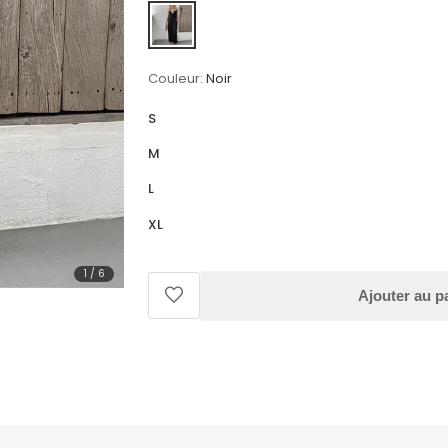
Couleur:
Noir
S
M
L
XL
1
/
6
Ajouter au p