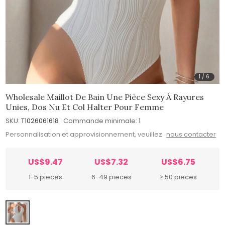
1
/
6
Wholesale Maillot De Bain Une Pièce Sexy À Rayures
Unies, Dos Nu Et Col Halter Pour Femme
SKU:
T1026061618
Commande minimale:
1
Personnalisation et approvisionnement, veuillez
nous contacter
US$9.47
US$7.32
US$6.75
1-5 pieces
6-49 pieces
≥ 50 pieces