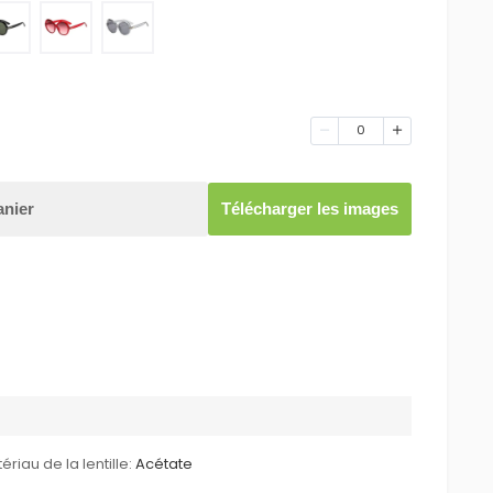
0
anier
Télécharger les images
ériau de la lentille:
Acétate