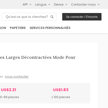
APP
Langue
Devise
Contactez-nous
Se connecter / S'inscrire
SON
PAPETERIE
SERVICES PERSONNALISÉS
des Larges Décontractées Mode Pour
lez
nous contacter
US$2.21
US$1.63
0-99 pieces
≥ 100 pieces