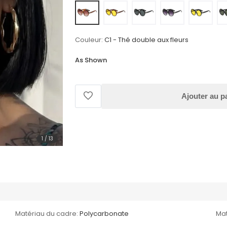
Couleur:
C1 - Thé double aux fleurs
As Shown
Ajouter au p
1
/
13
Matériau du cadre:
Polycarbonate
Mat