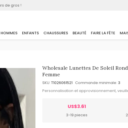
rs de gros !
HOMMES
ENFANTS
CHAUSSURES
BEAUTÉ
FAIRE LA FÊTE
MAI
Wholesale Lunettes De Soleil Ron
Femme
SKU:
T1026061521
Commande minimale:
3
Personnalisation et approvisionnement, veuil
US$3.61
3-19 pieces
2