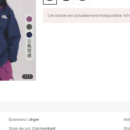
Cet article est actuellement indisponible. N'
1
/
7
Épaisseur:
Léger
Mat
Style de col:
Col montant
Sty