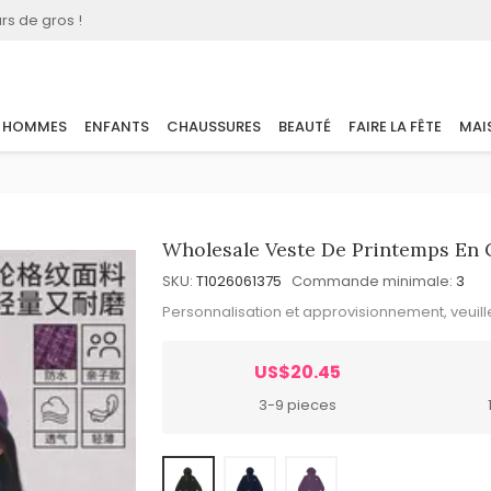
rs de gros !
HOMMES
ENFANTS
CHAUSSURES
BEAUTÉ
FAIRE LA FÊTE
MAI
Wholesale Veste De Printemps En C
SKU:
T1026061375
Commande minimale:
3
Personnalisation et approvisionnement, veuil
US$20.45
3-9 pieces