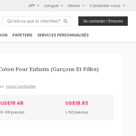
APP
Langue
Devise
Contactez-nous
Se connecter / S'inscrire
SON
PAPETERIE
SERVICES PERSONNALISÉS
oton Pour Enfants (garçons Et Filles)
lez
nous contacter
US$19.48
US$18.93
10-49 pieces
≥ 50 pieces