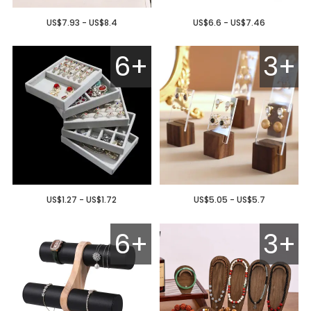
US$7.93 - US$8.4
US$6.6 - US$7.46
6+
3+
US$1.27 - US$1.72
US$5.05 - US$5.7
6+
3+