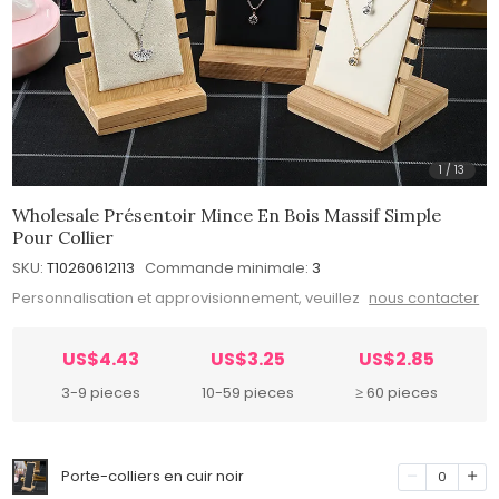
1
/
13
Wholesale Présentoir Mince En Bois Massif Simple
Pour Collier
SKU:
T10260612113
Commande minimale:
3
Personnalisation et approvisionnement, veuillez
nous contacter
US$4.43
US$3.25
US$2.85
3-9 pieces
10-59 pieces
≥ 60 pieces
Porte-colliers en cuir noir
0