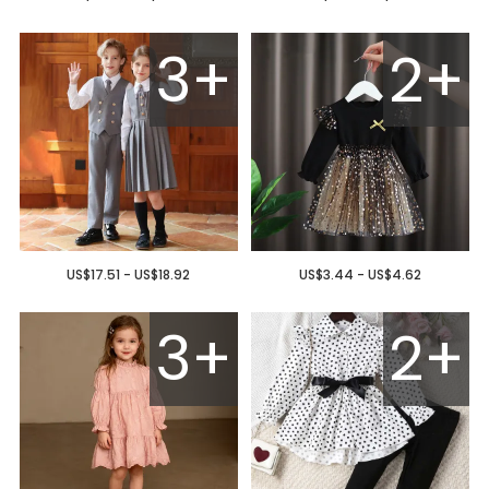
3+
2+
US$17.51 - US$18.92
US$3.44 - US$4.62
3+
2+