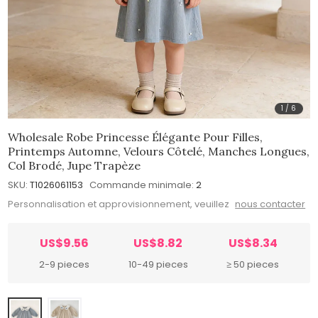
1
/
6
Wholesale Robe Princesse Élégante Pour Filles,
Printemps Automne, Velours Côtelé, Manches Longues,
Col Brodé, Jupe Trapèze
SKU:
T1026061153
Commande minimale:
2
Personnalisation et approvisionnement, veuillez
nous contacter
US$9.56
US$8.82
US$8.34
2-9 pieces
10-49 pieces
≥ 50 pieces