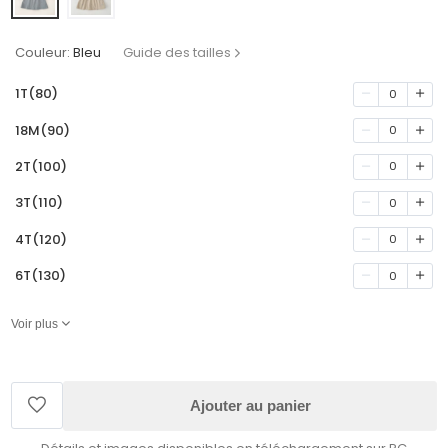
Couleur:
Bleu
Guide des tailles
1T(80)
0
18M(90)
0
2T(100)
0
3T(110)
0
4T(120)
0
6T(130)
0
Voir plus
Ajouter au panier