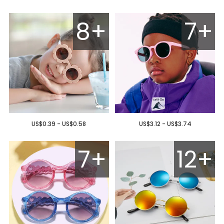
8+
7+
US$0.39 - US$0.58
US$3.12 - US$3.74
7+
12+