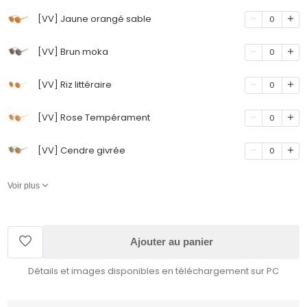
[VV] Jaune orangé sable
0
[VV] Brun moka
0
[VV] Riz littéraire
0
[VV] Rose Tempérament
0
[VV] Cendre givrée
0
Voir plus
Ajouter au panier
Détails et images disponibles en téléchargement sur PC