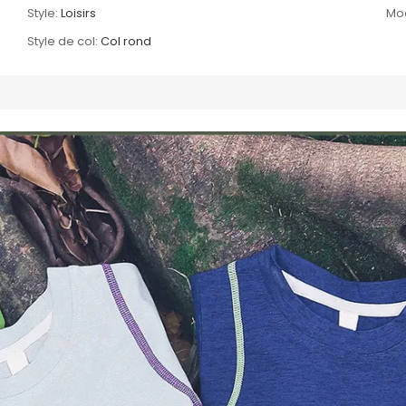
Style:
Loisirs
Mo
Style de col:
Col rond