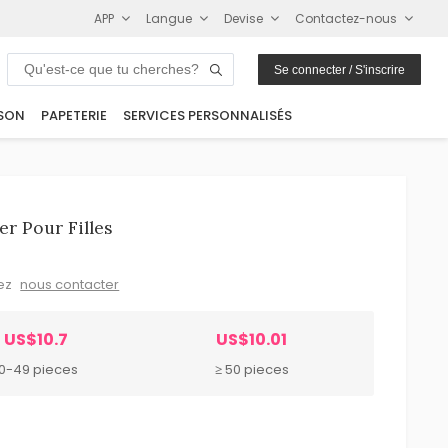
APP
Langue
Devise
Contactez-nous
Se connecter / S'inscrire
SON
PAPETERIE
SERVICES PERSONNALISÉS
er Pour Filles
lez
nous contacter
US$10.7
US$10.01
10-49 pieces
≥ 50 pieces