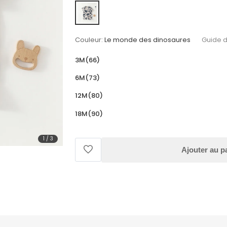
Couleur:
Le monde des dinosaures
Guide d
3M(66)
6M(73)
12M(80)
18M(90)
1
/
3
Ajouter au p