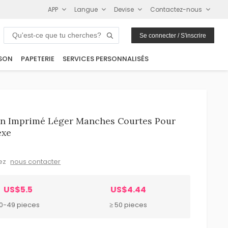
APP
Langue
Devise
Contactez-nous
Se connecter / S'inscrire
SON
PAPETERIE
SERVICES PERSONNALISÉS
n Imprimé Léger Manches Courtes Pour
exe
lez
nous contacter
US$5.5
US$4.44
10-49 pieces
≥ 50 pieces