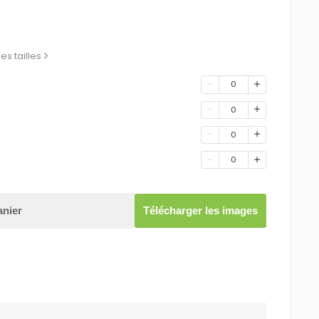
es tailles
0
0
0
0
anier
Télécharger les images