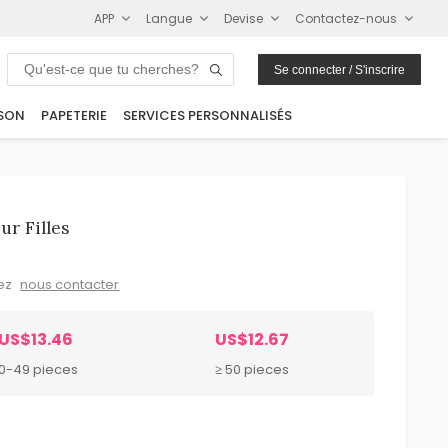
APP
Langue
Devise
Contactez-nous
Se connecter / S'inscrire
SON
PAPETERIE
SERVICES PERSONNALISÉS
r Filles
lez
nous contacter
US$13.46
US$12.67
10-49 pieces
≥ 50 pieces