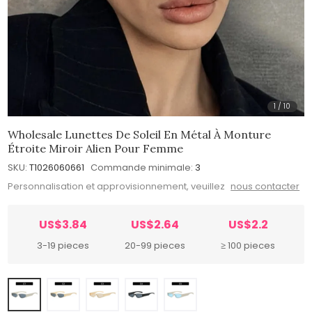
1
/
10
Wholesale Lunettes De Soleil En Métal À Monture
Étroite Miroir Alien Pour Femme
SKU:
T1026060661
Commande minimale:
3
Personnalisation et approvisionnement, veuillez
nous contacter
US$3.84
US$2.64
US$2.2
3-19 pieces
20-99 pieces
≥ 100 pieces