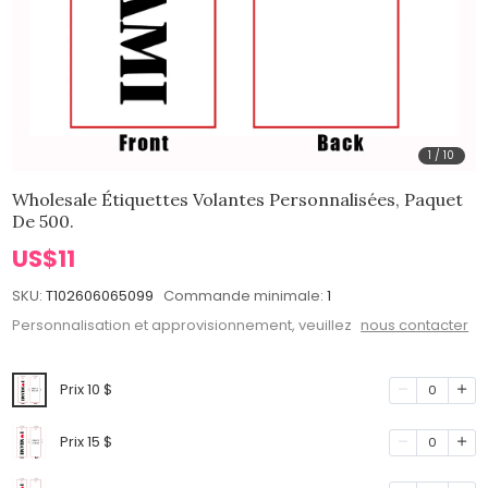
1
/
10
Wholesale Étiquettes Volantes Personnalisées, Paquet
De 500.
US$11
SKU:
T102606065099
Commande minimale:
1
Personnalisation et approvisionnement, veuillez
nous contacter
Prix 10 $
0
Prix 15 $
0